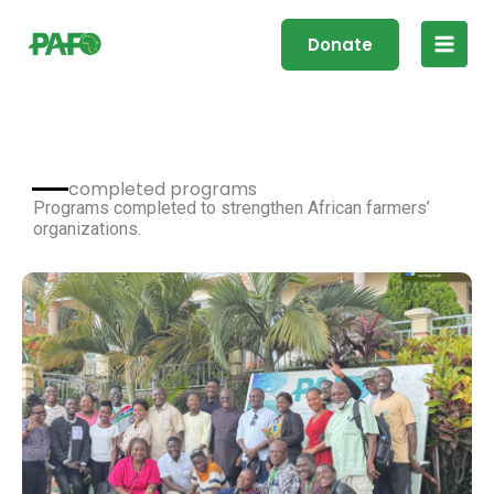
Skip
Main
to
Donate
Men
content
completed programs
Programs completed to strengthen African farmers’
organizations.