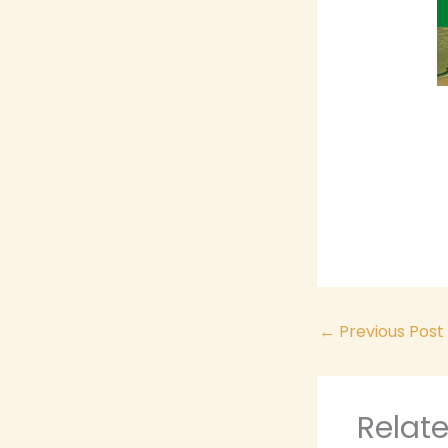
←
Previous Post
Relat