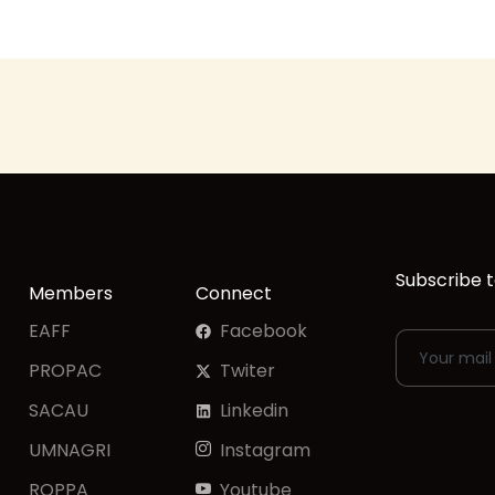
Subscribe t
Members
Connect
EAFF
Facebook
PROPAC
Twiter
SACAU
Linkedin
UMNAGRI
Instagram
ROPPA
Youtube