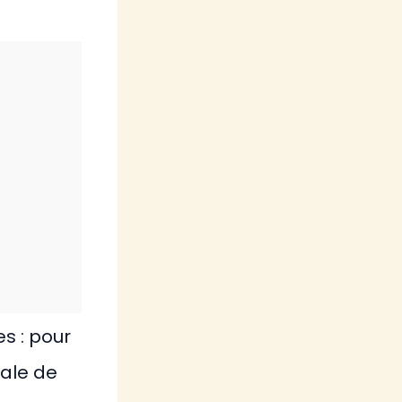
s : pour
tale de