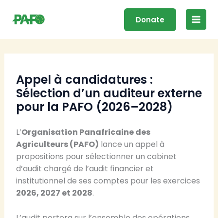
Skip
Main
to
Donate
Men
content
Appel à candidatures :
Sélection d’un auditeur externe
pour la PAFO (2026–2028)
L’
Organisation Panafricaine des
Agriculteurs (PAFO)
lance un appel à
propositions pour sélectionner un cabinet
d’audit chargé de l’audit financier et
institutionnel de ses comptes pour les exercices
2026, 2027 et 2028
.
L’audit portera sur l’ensemble des opérations