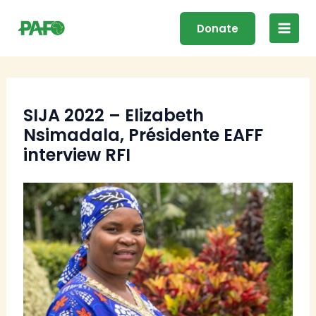
Skip
Main
to
Donate
Men
content
SIJA 2022 – Elizabeth
Nsimadala, Présidente EAFF
interview RFI