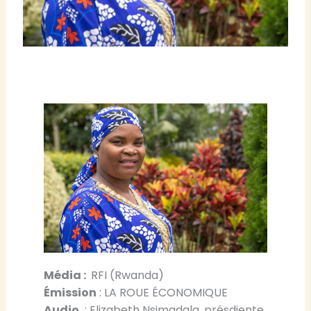
Média :
RFI (Rwanda)
Émission
: LA ROUE ÉCONOMIQUE
Audio
: Elizabeth Nsimadala, présdiente