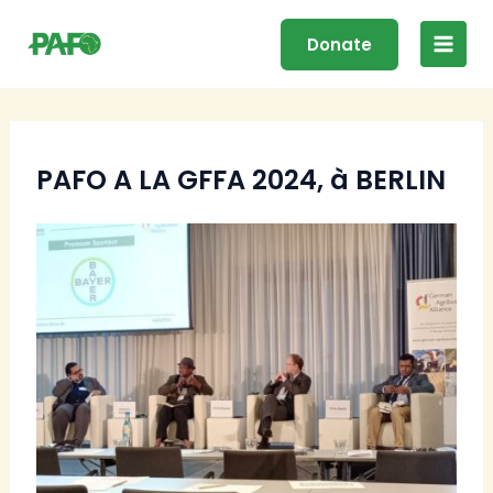
Skip
Main
to
Donate
Men
content
PAFO A LA GFFA 2024, à BERLIN