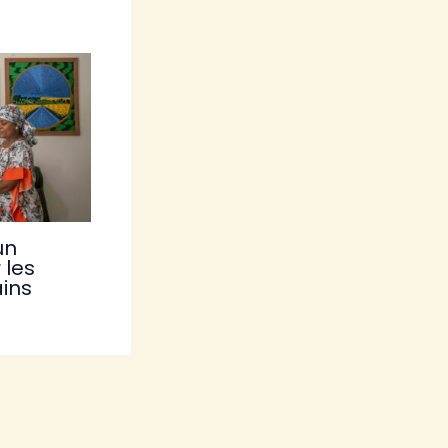
un
 les
ains