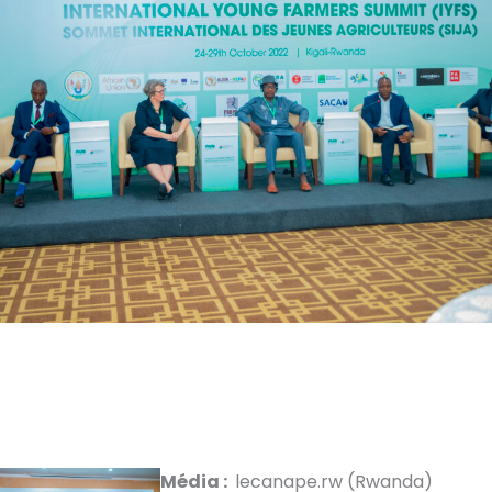
Média :
lecanape.rw (Rwanda)