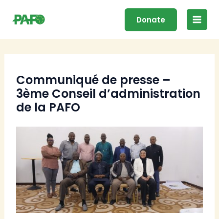
Skip
Main
to
Donate
Men
content
Communiqué de presse –
3ème Conseil d’administration
de la PAFO