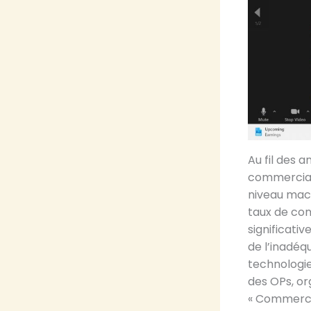
Au fil des a
commerciali
niveau macr
taux de com
significati
de l’inadéq
technologie
des OPs, or
« Commercia