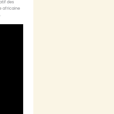
atif des
 africaine
e.