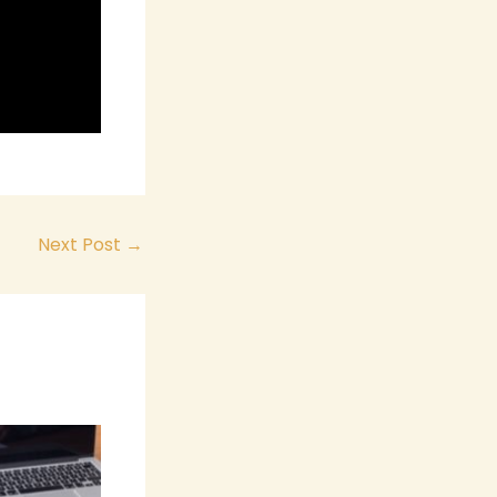
Next Post
→