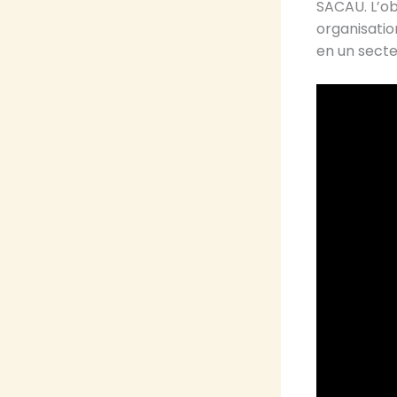
SACAU. L’obj
organisatio
en un sect