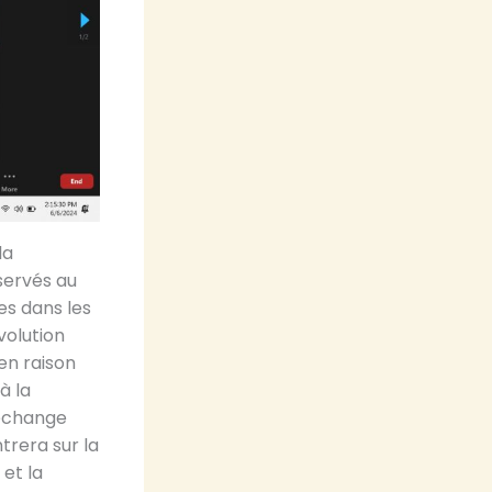
la
servés au
es dans les
volution
en raison
à la
’échange
trera sur la
 et la