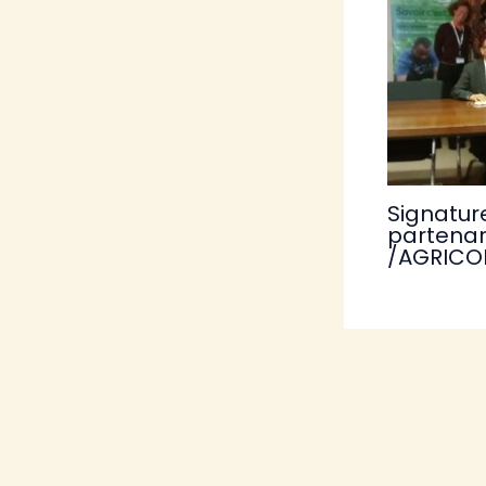
Signatur
partenar
/AGRICO