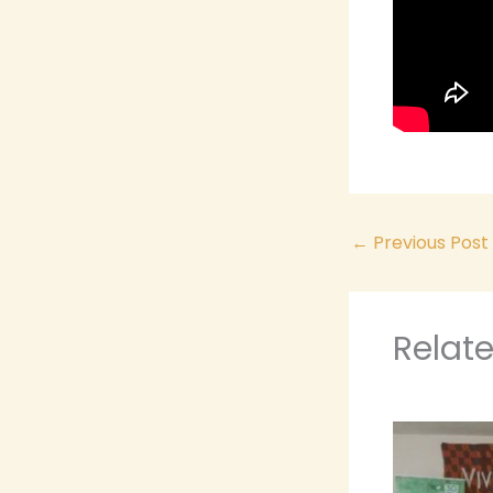
←
Previous Post
Relat