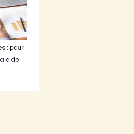
s : pour
tale de